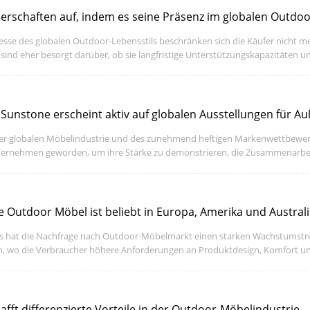
nerschaften auf, indem es seine Präsenz im globalen Outdoor
esse des globalen Outdoor-Lebensstils beschränken sich die Käufer nicht me
ind eher besorgt darüber, ob sie langfristige Unterstützungskapazitäten un
 Sunstone erscheint aktiv auf globalen Ausstellungen für 
der globalen Möbelindustrie und des zunehmend heftigen Markenwettbewerb
Unternehmen geworden, um ihre Stärke zu demonstrieren, die Zusammenarb
 Outdoor Möbel ist beliebt in Europa, Amerika und Austral
ils hat die Nachfrage nach Outdoor-Möbelmarkt einen starken Wachstumstre
en, wo die Verbraucher höhere Anforderungen an Produktdesign, Komfort un
fft differenzierte Vorteile in der Outdoor-Möbelindustrie