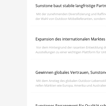
Sunstone baut stabile langfristige Part
​ Mit der zunehmenden Diversifizierung und Raffin
der Wahl von Outdoor-Möbellieferanten, sondern s
Servicebewusstsein haben.
Expansion des internationalen Marktes
​ Vor dem Hintergrund der rasanten Entwicklung 
Ausstellungen zu einer wichtigen Plattform für 
Markt zu verbinden.
Gewinnen globales Vertrauen, Sunstone
​ Mit dem Anstieg des globalen Outdoor-Lebensst
reifen Märkten wie Europa, Amerika und Australi
Sunstones Engagement für Qualität scha