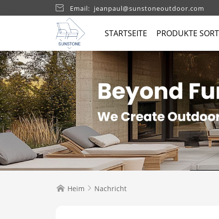

Email: jeanpaul@sunstoneoutdoor.com
STARTSEITE
PRODUKTE SORT
Heim
Nachricht

