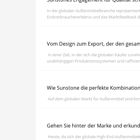
In der globalen Außenmöbelbranche repräsentiert 
Endverbrauchererlebnis und das Marktfeedback de
Kernstrategie der Unternehmensentwicklung ang
​ In einer Zeit, in der sich die globalen Käufer 
unabhängigen Produktionssystemen und raffinie
Wie Sunstone die perfekte Kombinatio
​ Auf dem globalen Markt für Außenmöbel sind Ko
Gehen Sie hinter der Marke und erkun
​ Heute, da sich der globale High-End-Außenmöbe