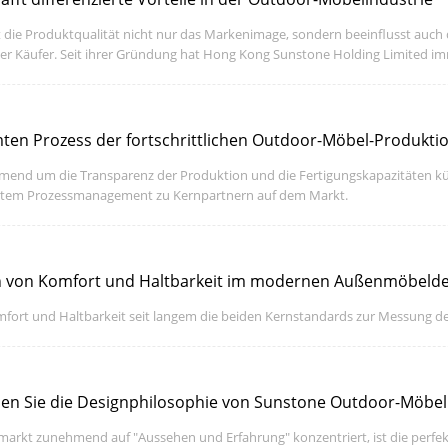
die Produktqualität nicht nur das Markenimage, sondern beeinflusst auch 
r Käufer. Seit ihrer Gründung hat Hong Kong Sunstone Holding Limited imme
esehen.
zunehmend um die Transparenz der Produktion und die Fertigungskapazitäten 
rtem Prozessmanagement zu Kernpartnern auf dem Markt.
n von Komfort und Haltbarkeit im modernen Außenmöbeldes
mfort und Haltbarkeit seit langem die beiden Kernstandards zur Messung 
den Sie die Designphilosophie von Sunstone Outdoor-Möbe
lmarkt zunehmend auf "Aussehen und Erfahrung" konzentriert, ist die perfe