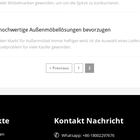
vieler Möbelmarken geworden, um um die Spitze zu konkurrieren.
 hochwertige Außenmöbellösungen bevorzugen
obalen Markt für Außenmöbel immer heftiger wird, ist die Auswahl eines Lief
sselproblem für viele Käufer geworden.
< Previous
1
2
kte
Kontakt Nachricht
ien

Whatsapp: +86-18002297676