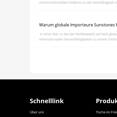
und komfortablem Erlebnis zu der Kernfähigkeit 
Warum globale Importeure Sunstones
​ In einer Zeit, in der der Wettbewerb auf dem gl
internationalen Servicefähigkeiten zu einem Schlü
Schnelllink
Produ
Über uns
Tische im Fre