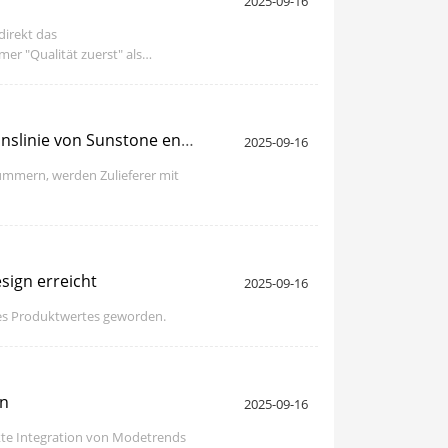
2025-09-16
direkt das
r "Qualität zuerst" als
Vom Design zum Export, der den gesamten Prozess der fortschrittlichen Outdoor-Möbel-Produktionslinie von Sunstone enthüllt
2025-09-16
kümmern, werden Zulieferer mit
ign erreicht
2025-09-16
des Produktwertes geworden.
ln
2025-09-16
kte Integration von Modetrends