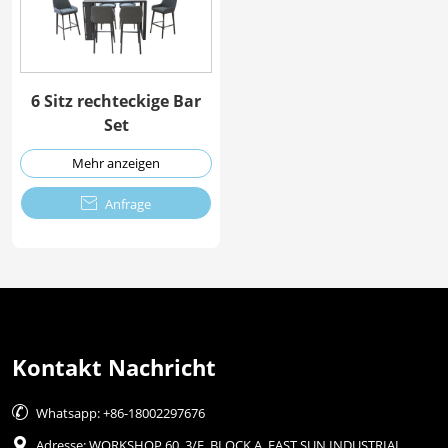
6 Sitz rechteckige Bar
Set
Mehr anzeigen

Anfrage
Kontakt Nachricht

Whatsapp: +86-18002297676

Adresse: WORKSHOP 60, 3/F, BLOCK A, EAST SUN INDUSTRIAL