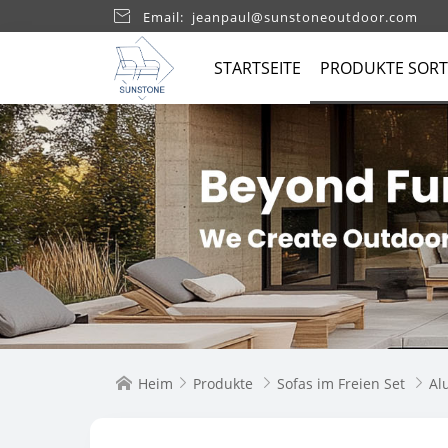

Email: jeanpaul@sunstoneoutdoor.com
STARTSEITE
PRODUKTE SORT
Heim
Produkte
Sofas im Freien Set
Al



