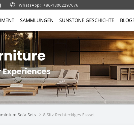
|

WhatsApp: +86-18002297676
IMENT
SAMMLUNGEN
SUNSTONE GESCHICHTE
BLOG
uminium Sofa Sets
8 Sitz Rechteckiges Essset
