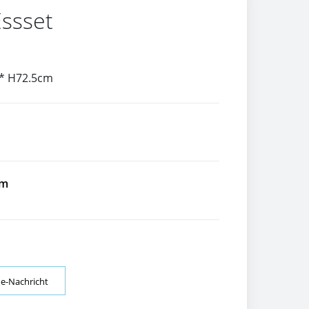
Essset
 * H72.5cm
om
ne-Nachricht