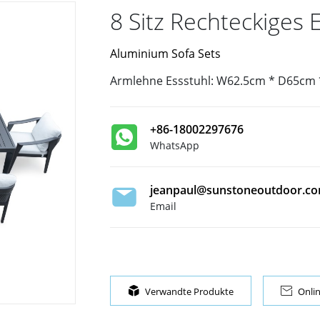
8 Sitz Rechteckiges 
Aluminium Sofa Sets
Armlehne Essstuhl: W62.5cm * D65cm
+86-18002297676
WhatsApp
jeanpaul@sunstoneoutdoor.c
Email

Verwandte Produkte

Onli