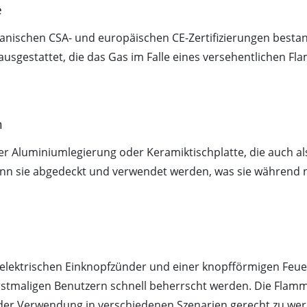
e
kanischen CSA- und europäischen CE-Zertifizierungen bestan
sgestattet, die das Gas im Falle eines versehentlichen Fl
n
r Aluminiumlegierung oder Keramiktischplatte, die auch a
 kann sie abgedeckt und verwendet werden, was sie während
oelektrischen Einknopfzünder und einer knopfförmigen Feuer
rstmaligen Benutzern schnell beherrscht werden. Die Fla
er Verwendung in verschiedenen Szenarien gerecht zu wer