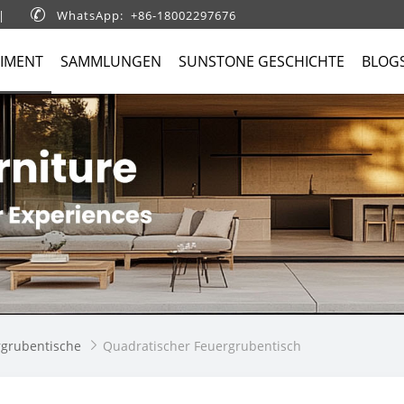
|

WhatsApp: +86-18002297676
IMENT
SAMMLUNGEN
SUNSTONE GESCHICHTE
BLOG
rgrubentische
Quadratischer Feuergrubentisch
