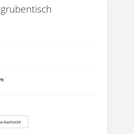
rgrubentisch
om
ne-Nachricht