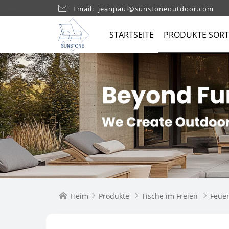

Email: jeanpaul@sunstoneoutdoor.com
STARTSEITE
PRODUKTE SORT
Heim
Produkte
Tische im Freien
Feue



