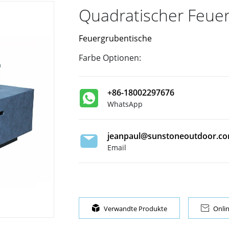
Quadratischer Feue
Feuergrubentische
Farbe Optionen:
+86-18002297676
WhatsApp
jeanpaul@sunstoneoutdoor.c
Email

Verwandte Produkte

Onli